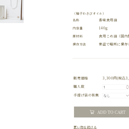
（柚子わさびオイル）
香味食用油
名称
140g
内容量
食用こめ油（国内
原材料
常温で暗所に保存
保存方法
販売価格
3,300円(税込3,
購入数
手提げ袋の有無
ADD TO CART
買い物を続ける