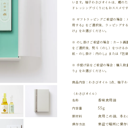
います。柚子わさびオイルは、鰹の
ドレッシングづくりにもおススメで
※ ギフトラッピングご希望の場合：
用する』をご選択後、ラッピングす
け』をお選びください。
※ のし掛けご希望の場合：カート画
をご選択後、熨斗（のし）をつける
紙・のし掛け：内のし』または『包
※ 手提げ袋をご希望の場合：購入数
り』をお選びください。
商品内容：わさびオイル 1点、柚子わ
（わさびオイル）
香味食用油
名称
55g
内容量
食用こめ油、本わ
原材料
常温で暗所に保存
保存方法