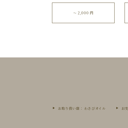
〜 2,000 円
お取り扱い店： わさびオイル
お