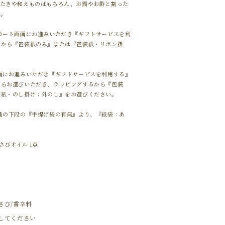
たたきや和えものはもちろん、お鍋やお酢と割った
す。
カート画面にお進みいただき『ギフトサービスを利
るから『包装紙のみ』または『包装紙・リボン掛
面にお進みいただき『ギフトサービスを利用する』
からお選びいただき、ラッピングするから『包装
装紙・のし掛け：外のし』をお選びください。
量の下段の『手提げ袋の有無』より、『紙袋：あ
さびオイル 1点
さび/香辛料
してください