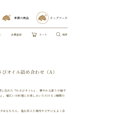
季節の商品
ドッグフード
ン
会員登録
検索
カート
さびオイル詰め合わせ（A）
閉じ込めた『わさびオイル』、華やかな香りの柚子
』。幅広いお料理にお楽しみいただける 2種類の
ラダはもちろん、塩を添えた焼肉やピザにもよく合