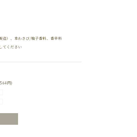
製造）、本わさび/柚子香料、香辛料
してください
564円)