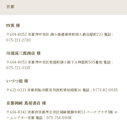
京都
四寅 様
〒604-8052 京都市中京区 錦小路通御幸町西入鍛治屋町221 電話：
075-221-2730
川端滝三郎商店 様
〒604-8053 京都市中京区麩屋町錦小路下る桝屋町505番地 電話：
075-721-3335
いづつ屋 様
〒622-0213 京都府船井郡京丹波町須知岡畑16 電話：0771-82-0035
京都岡崎 蔦屋書店 様
〒606-8342 京都府京都市左京区岡崎最勝寺町13 パークプラザ1階 ロ
ームシアター京都 電話：075-754-0008