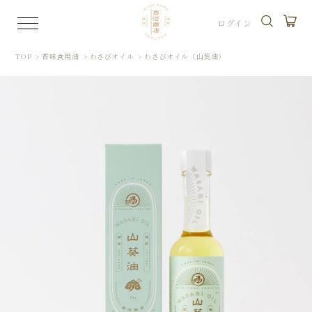
ログイン
TOP
>
香味食用油
>
わさびオイル
>
わさびオイル（山葵油）